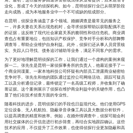
业化，形成了今天的侦探机构。如今，昆明侦探行业已从萌芽阶段
走向成熟，成为本地服务业中一个不可或缺的组成部分。
在昆明，侦探业务涵盖了多个领域。婚姻调查是最常见的服务之
一，许多夫妻在关系出现危机时，会寻求侦探帮助以获取配偶不忠
的证据，这反映了现代社会家庭关系的脆弱性和信任危机。商业调
查也占有重要地位，包括知识产权保护、竞争对手分析和内部舞弊
调查等，帮助企业维护自身利益。此外，侦探们还从事人员背景核
实、失踪人口寻找、债务追讨辅助等业务，满足不同客户的需求。
为了更好地理解昆明侦探的工作，让我们通过一个虚构的案例来窥
探一二。张先生是昆明一家侦探事务所的负责人，他最近接手了一
个商业间谍案。一家本地科技公司怀疑有内部员工泄露商业秘密给
竞争对手。张先生和他的团队通过监控公司网络活动、跟踪可疑员
工以及分析通信记录，最终锁定了一名高级工程师，并收集到了确
凿证据。这个案例展示了侦探在维护商业利益中的关键作用，也凸
显了他们在技术侦查方面的专业性。
随着科技的进步，昆明侦探们的手段也日益现代化。他们使用GPS
定位设备、无人机航拍、隐蔽录音录像工具以及大数据分析软件，
以提高调查的精度和效率。例如，在婚外情调查中，侦探可能会利
用社交媒体的公开信息进行初步筛查，再结合实地跟踪确认。这些
技术的应用，不仅提升了工作效果，也使得侦探行业更加隐蔽和高