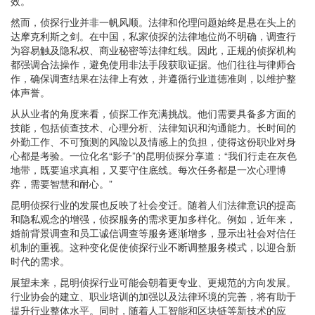
效。
然而，侦探行业并非一帆风顺。法律和伦理问题始终是悬在头上的
达摩克利斯之剑。在中国，私家侦探的法律地位尚不明确，调查行
为容易触及隐私权、商业秘密等法律红线。因此，正规的侦探机构
都强调合法操作，避免使用非法手段获取证据。他们往往与律师合
作，确保调查结果在法律上有效，并遵循行业道德准则，以维护整
体声誉。
从从业者的角度来看，侦探工作充满挑战。他们需要具备多方面的
技能，包括侦查技术、心理分析、法律知识和沟通能力。长时间的
外勤工作、不可预测的风险以及情感上的负担，使得这份职业对身
心都是考验。一位化名“影子”的昆明侦探分享道：“我们行走在灰色
地带，既要追求真相，又要守住底线。每次任务都是一次心理博
弈，需要智慧和耐心。”
昆明侦探行业的发展也反映了社会变迁。随着人们法律意识的提高
和隐私观念的增强，侦探服务的需求更加多样化。例如，近年来，
婚前背景调查和员工诚信调查等服务逐渐增多，显示出社会对信任
机制的重视。这种变化促使侦探行业不断调整服务模式，以迎合新
时代的需求。
展望未来，昆明侦探行业可能会朝着更专业、更规范的方向发展。
行业协会的建立、职业培训的加强以及法律环境的完善，将有助于
提升行业整体水平。同时，随着人工智能和区块链等新技术的应