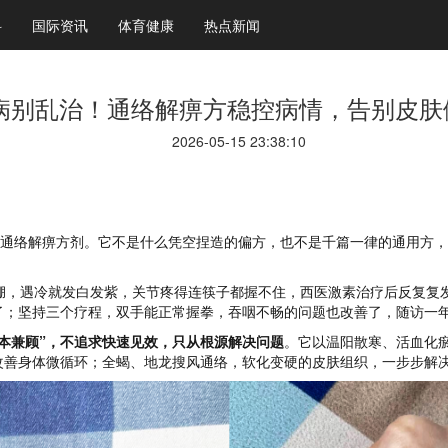
科
国际资讯
体育健康
热点新闻
病别乱治！通络解痹方稳控病情，告别皮肤
2026-05-15 23:38:10
络解痹方剂。它不是什么凭空捏造的偏方，也不是千篇一律的通用方，
紧绷，遇冷就发白发紫，关节疼得连筷子都握不住，西医激素治疗后反复复
了；坚持三个疗程，双手能正常握拳，吞咽不畅的问题也改善了，随访一
标本兼顾”，不追求快速见效，只从根源解决问题
。它以温阳散寒、活血化
改善身体微循环；全蝎、地龙搜风通络，软化变硬的皮肤组织，一步步解