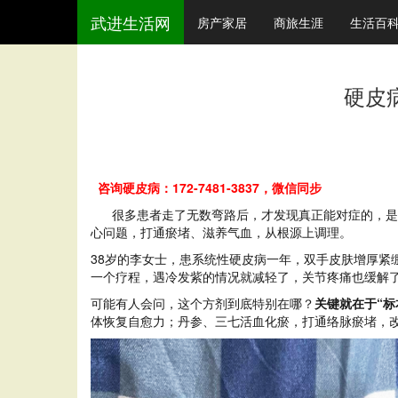
武进生活网
房产家居
商旅生涯
生活百
硬皮
咨询硬皮病：172-7481-3837，微信同步
很多患者走了无数弯路后，才发现真正能对症的，是通
心问题，打通瘀堵、滋养气血，从根源上调理。
38岁的李女士，患系统性硬皮病一年，双手皮肤增厚
一个疗程，遇冷发紫的情况就减轻了，关节疼痛也缓解
可能有人会问，这个方剂到底特别在哪？
关键就在于“
体恢复自愈力；丹参、三七活血化瘀，打通络脉瘀堵，