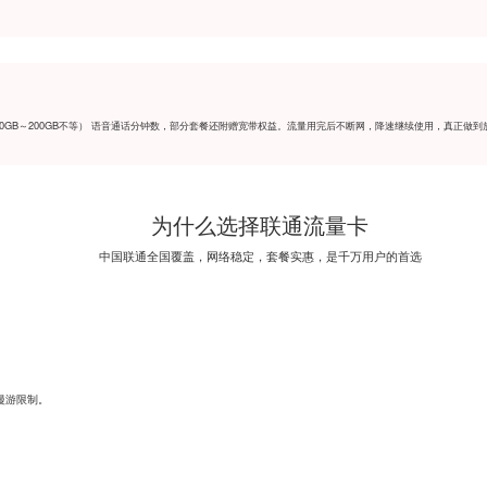
0GB～200GB不等） 语音通话分钟数，部分套餐还附赠宽带权益。流量用完后不断网，降速继续使用，真正做
为什么选择联通流量卡
中国联通全国覆盖，网络稳定，套餐实惠，是千万用户的首选
漫游限制。