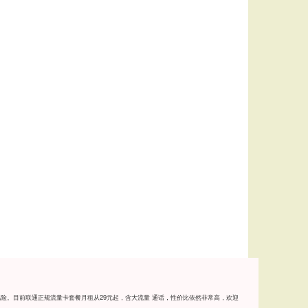
风险。目前联通正规流量卡套餐月租从29元起，含大流量 通话，性价比依然非常高，欢迎