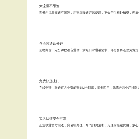
大流量不限速
套餐内流量高速不限速，用完后降速继续使用，不会产生额外扣费，彻底
含语音通话分钟
套餐内含一定分钟数语音通话，满足日常通话需求，部分套餐还含免费短
免费快递上门
在线申请，联通官方免费邮寄SIM卡到家，插卡即用，无需去营业厅排队
实名认证安全可靠
正规联通官方渠道，实名制办理，号码归属清晰，无任何隐藏费用，放心