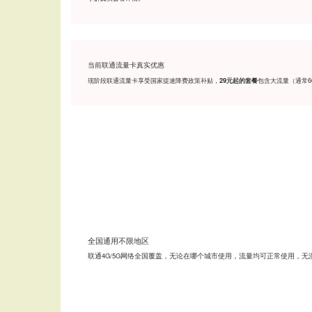
当前联通流量卡真实优惠
现阶段联通流量卡享受国家提速降费政策补贴，
包含大流量（通常6
29元起的套餐
全国通用不限地区
联通4G/5G网络全国覆盖，无论在哪个城市使用，流量均可正常使用，无