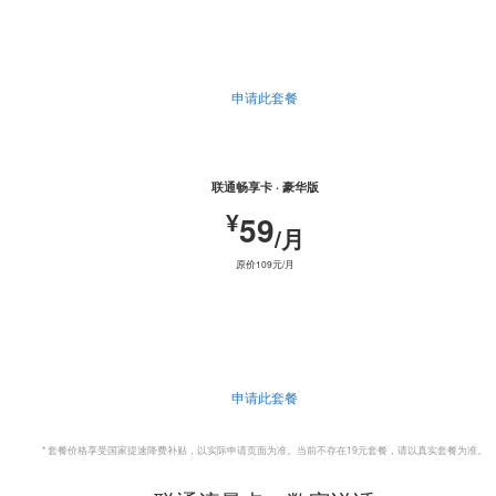
申请此套餐
联通畅享卡 · 豪华版
¥
59
/月
原价109元/月
申请此套餐
* 套餐价格享受国家提速降费补贴，以实际申请页面为准。当前不存在19元套餐，请以真实套餐为准。