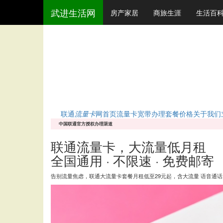
武进生活网
房产家居
商旅生涯
生活百
联
联通
流量卡
网
首页
流量卡
宽带办理
套餐价格
关于我们
中国联通官方授权办理渠道
联通
流量卡
，大流量
低月租
全国通用 · 不限速 · 免费邮寄
告别流量焦虑，联通大流量卡套餐月租低至29元起，含大流量 语音通