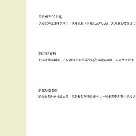
月租低至29元起
享受国家提速降费政策，联通流量卡月租低至29元起，大流量套餐性价比
5G网络支持
支持联通5G网络，在5G覆盖区域可享受超高速网络体验，未来网络无忧
多重权益叠加
部分套餐附赠视频会员、宽带权益等增值服务，一张卡享受多重生活权益