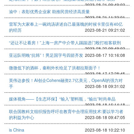
2023-08-21 09:49:02
渝中：表彰优秀企业家 助推民营经济高质量
2023-08-21 11:32:01
雷军为大家奉上一碗鸡汤讲述自己最落魄的时候卡里仅有40亿
的经历
2023-08-21 09:21:02
“还让不让看房！”上海一房产中介带人踢踹进门殴打租客获刑
2023-08-20 09:49:02
亚运队明晚“抗韩”！男足国字号四箭齐发
2023-08-17 10:16:08
微微低下的酒杯，秦刚外长给足了洪都拉斯面子！
2023-08-17 17:28:45
英伟达参投！AI创企Cohere融资2.7亿美元，OpenAI的强力对
手
2023-08-18 09:31:02
媒体视角——【生态环保】“输入”塑料瓶，“输出”时尚单品
2023-08-18 16:14:18
联合国教科文组织报告呼吁在教育中合理应用技术:要以学习者
的利益为中心
2023-08-18 09:47:05
is China
2023-08-18 10:22:10